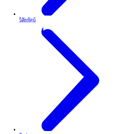
วิสัยทัศน์