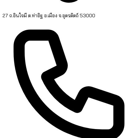
27 ถ.อินใจมี ต.ท่าอิฐ อ.เมือง จ.อุตรดิตถ์ 53000