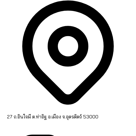
27 ถ.อินใจมี ต.ท่าอิฐ อ.เมือง จ.อุตรดิตถ์ 53000